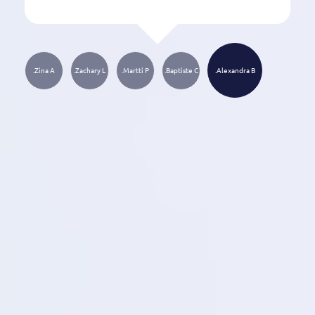
Zina A.
Zachary L.
Martti P.
Baptiste C.
Alexandra B.