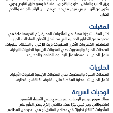
ورق العنب والفلفل الحلو والباذنجان. المنسف؛ وهو طبق تقليدي بدوي،
يتكون من الأرز العربي، مرق غني مصنوع من اللبن الرائب الجاف، واللحم
الضأن.
المقبلات
تعتبر المقبلات جزءًا مهمًا من المأكولات المحلية. يتم تقديمها عادة في
مجموعة من الأطباق الصغيرة التي قد تشمل الأجبان، السلطات، الخيار،
الطماطم، الخضروات الأخرى المطبوخة بزيت الزيتون أو المخللة. الحلويات:
المعجنات الحلوة والبسكويت هي المكونات الرئيسية للحلويات الأردنية.
تشمل الحلويات المفضلة مثل البقلاوة، الكنافة، والقطايف.
الحلويات
المعجنات الحلوة والبسكويت هي المكونات الرئيسية للحلويات الأردنية.
تشمل الحلويات المحلية المفضلة مثل البقلاوة، الكنافة، والقطايف.
الوجبات السريعة
هناك سوق مزدهر للوجبات السريعة مع جميع الأسماء الشهيرة
(ماكدونالدز، برجر كينج، بيتزا هت، كنتاكي، إلخ). يمكن العثور على
المأكولات "الأكثر تطورًا" في مطاعم الفنادق أو في العديد من المطاعم