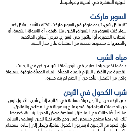
العرقية المنتشرة في المدينة وضواحيها.
السوبر ماركت
تقريبًا كل شيء تريده متوفر في السوبر ماركت. تختلف الأسعار بشكل كبير
سواء كنت تتسوق في الأسواق الكبرى مثل كارفور، أو الأسواق الشعبية، أو
المحلات الصغيرة، أو البائعين في الشوارع. تعرض أسواق الفاكهة
والخضروات مجموعة ضخمة من المنتجات على مدار السنة.
مياه الشرب
عادة ما تكون مياه الصنبور في الأردن آمنة للشرب، ولكن في الرحلات
القصيرة من الأفضل الالتزام بالمياه المعبأة. المياه المعبأة متوفرة بسهولة،
ولكن من الأفضل التأكد من أن الختم لم يتم كسره.
شرب الكحول في الأردن
على الرغم من أن الأردن دولة مسلمة في الغالب، إلا أن شرب الكحول ليس
من المحرمات الاجتماعية؛ فهو متاح بسهولة في المطاعم والفنادق.
هناك أيضًا حانات في المناطق السياحية وبعض المدن الرئيسية، خصوصًا
تلك التي بها مجتمع مسيحي كبير. ومع ذلك، نظرًا للدين الإسلامي السائد،
فإن العديد من الأردنيين لا يشربون الكحول ثقافيًا، ويُنظر إلى إساءة استخدام