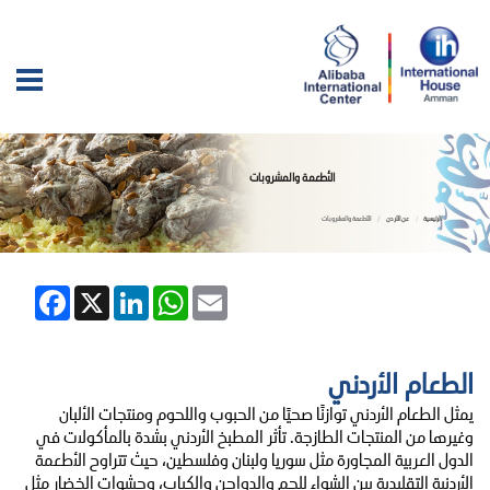
الأطعمة والمشروبات
الرئيسية
عن الأردن
الأطعمة والمشروبات
Facebook
LinkedIn
X
WhatsApp
Email
الطعام الأردني
يمثل الطعام الأردني توازنًا صحيًا من الحبوب واللحوم ومنتجات الألبان
وغيرها من المنتجات الطازجة. تأثر المطبخ الأردني بشدة بالمأكولات في
الدول العربية المجاورة مثل سوريا ولبنان وفلسطين، حيث تتراوح الأطعمة
الأردنية التقليدية بين الشواء للحم والدواجن والكباب، وحشوات الخضار مثل