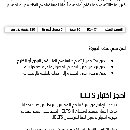
في امتحاناتهم، مما يفتح أمامهم أبوابًا لمستقبلهم الأكاديمي والمهني.
التحضير للاختبار
B2 – C1
30 ساعة
3 فصول أسبوعيًا
120 دقيقة لكل درس
لمن هي هذه الدورة؟
الذين يحتاجون لإتمام دراستهم العليا في الأردن أو الخارج
الذين يرغبون في التقديم للحصول على منحة دراسية
الذين يرغبون في الهجرة إلى دولة ناطقة بالإنجليزية
احجز اختبار IELTS
نسعد بالإعلان عن شراكتنا مع المجلس البريطاني حيث تجعلنا
مركز اختبار معتمد لامتحان الIELTS المحوسب. نفخر بتقديم
تجربة اختبار لا مثيل لها لمرشحي IELTS.
يمتد التزامنا بالتميز إلى تقديم خدمات اخرى غير مجرد إجراء