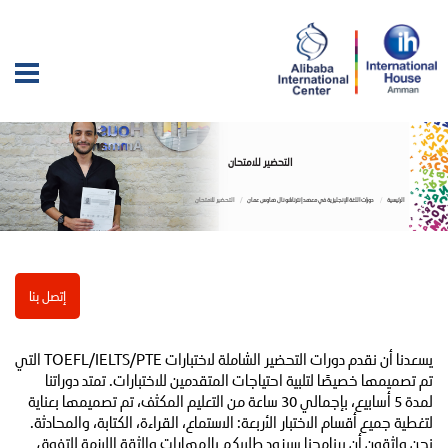
التحضير للامتحان
الرئيسية
دورات اللغة الإنجليزية في معهد إنترناشونال هاوس عمان
التحضير للامتحان
إتصل بنا
يسعدنا أن نقدم دورات التحضير الشاملة لاختبارات TOEFL/IELTS/PTE التي
تم تصميمها خصيصًا لتلبية احتياجات المتقدمين للاختبارات. تمتد دوراتنا
لمدة 5 أسابيع، بإجمالي 30 ساعة من التعليم المكثف، تم تصميمها بعناية
لتغطية جميع أقسام الاختبار الأربعة: الاستماع، القراءة، الكتابة، والمحادثة.
نحن واثقون أن برنامجنا سيزود طلابكم بالمهارات والثقة اللازمة للتفوق