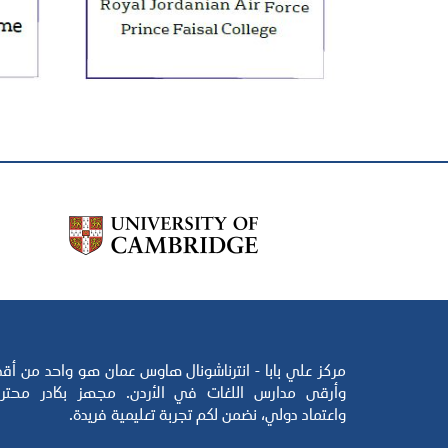
مركز علي بابا - انترناشونال هاوس عمان هو واحد من أق
وأرقى مدارس اللغات في الأردن. مجهز بكادر محتر
واعتماد دولي، نضمن لكم تجربة تعليمية فريدة.