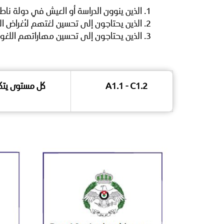
الذين ينوون الدراسة أو العيش في دولة ناطق
الذين يحتاجون إلى تحسين لغتهم لأغراض ال
الذين يحتاجون إلى تحسين مهاراتهم اللغوية قبل اجتياز اختبارات OEFL/PTE
A1.1 - C1.2
كل مستوى يتكون م