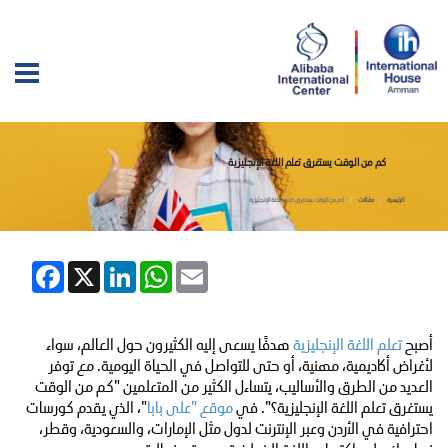
كم من الوقت يستغرق تعلم اللغة الإنجليزية
الرئيسية
مقالات
كم من الوقت يستغرق تعلم اللغة الإنجليزية
Facebook
LinkedIn
X
WhatsApp
Email
أصبح
تعلم اللغة الإنجليزية
هدفًا يسعى إليه الكثيرون حول العالم، سواء
لأغراض أكاديمية، مهنية، أو حتى للتواصل في الحياة اليومية. مع توفر
العديد من الطرق والأساليب، يتساءل الكثير من المتعلمين "كم من الوقت
يستغرق تعلم اللغة الإنجليزية؟". في
موقع "على بابا
"، الذي يقدم كورسات
احترافية في الأردن وعبر الإنترنت لدول مثل الإمارات، والسعودية، وقطر،