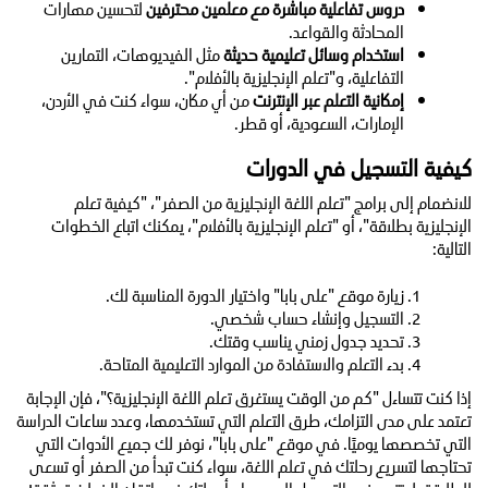
دروس تفاعلية مباشرة مع معلمين محترفين
لتحسين مهارات
المحادثة والقواعد.
استخدام وسائل تعليمية حديثة
مثل الفيديوهات، التمارين
التفاعلية، و"تعلم الإنجليزية بالأفلام".
إمكانية التعلم عبر الإنترنت
من أي مكان، سواء كنت في الأردن،
الإمارات، السعودية، أو قطر.
كيفية التسجيل في الدورات
للانضمام إلى برامج "تعلم اللغة الإنجليزية من الصفر"، "كيفية تعلم
الإنجليزية بطلاقة"، أو "تعلم الإنجليزية بالأفلام"، يمكنك اتباع الخطوات
التالية:
زيارة موقع "على بابا" واختيار الدورة المناسبة لك.
التسجيل وإنشاء حساب شخصي.
تحديد جدول زمني يناسب وقتك.
بدء التعلم والاستفادة من الموارد التعليمية المتاحة.
إذا كنت تتساءل "كم من الوقت يستغرق تعلم اللغة الإنجليزية؟"، فإن الإجابة
تعتمد على مدى التزامك، طرق التعلم التي تستخدمها، وعدد ساعات الدراسة
التي تخصصها يوميًا. في موقع "على بابا"، نوفر لك جميع الأدوات التي
تحتاجها لتسريع رحلتك في تعلم اللغة، سواء كنت تبدأ من الصفر أو تسعى