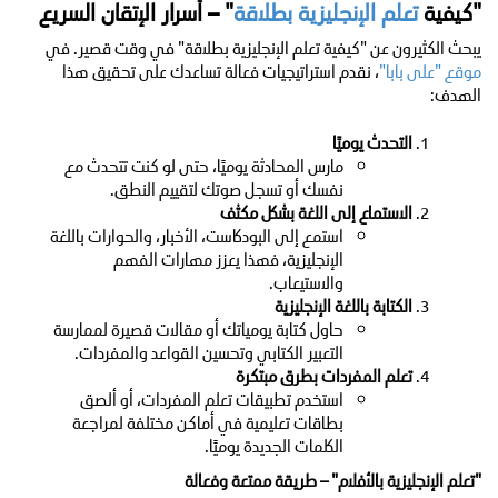
"كيفية
تعلم الإنجليزية بطلاقة
" – أسرار الإتقان السريع
يبحث الكثيرون عن "كيفية تعلم الإنجليزية بطلاقة" في وقت قصير. في
موقع "على بابا"
، نقدم استراتيجيات فعالة تساعدك على تحقيق هذا
الهدف:
التحدث يوميًا
مارس المحادثة يوميًا، حتى لو كنت تتحدث مع
نفسك أو تسجل صوتك لتقييم النطق.
الاستماع إلى اللغة بشكل مكثف
استمع إلى البودكاست، الأخبار، والحوارات باللغة
الإنجليزية، فهذا يعزز مهارات الفهم
والاستيعاب.
الكتابة باللغة الإنجليزية
حاول كتابة يومياتك أو مقالات قصيرة لممارسة
التعبير الكتابي وتحسين القواعد والمفردات.
تعلم المفردات بطرق مبتكرة
استخدم تطبيقات تعلم المفردات، أو ألصق
بطاقات تعليمية في أماكن مختلفة لمراجعة
الكلمات الجديدة يوميًا.
"تعلم الإنجليزية بالأفلام" – طريقة ممتعة وفعالة