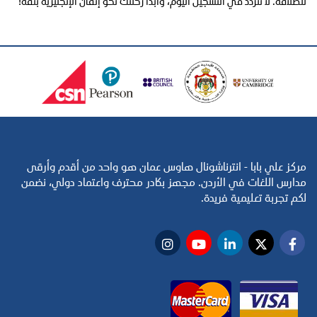
للطلاقة. لا تتردد في التسجيل اليوم، وابدأ رحلتك نحو إتقان الإنجليزية بثقة!
مركز علي بابا - انترناشونال هاوس عمان هو واحد من أقدم وأرقى
مدارس اللغات في الأردن. مجهز بكادر محترف واعتماد دولي، نضمن
لكم تجربة تعليمية فريدة.