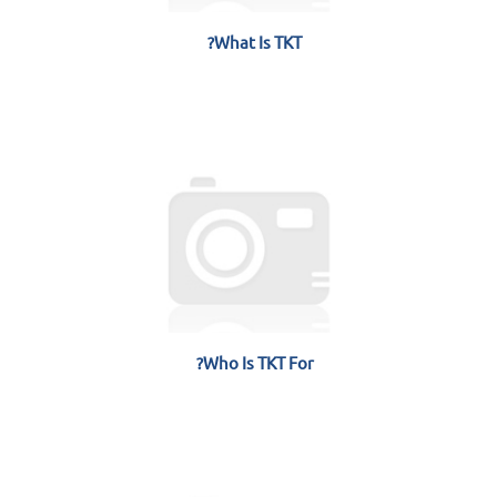
What Is TKT?
Who Is TKT For?