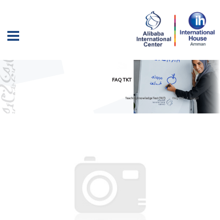
FAQ TKT
الرئيسية
FAQ TKT
Teaching Knowledge Test (TKT)